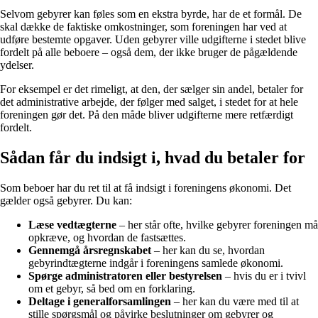
Selvom gebyrer kan føles som en ekstra byrde, har de et formål. De
skal dække de faktiske omkostninger, som foreningen har ved at
udføre bestemte opgaver. Uden gebyrer ville udgifterne i stedet blive
fordelt på alle beboere – også dem, der ikke bruger de pågældende
ydelser.
For eksempel er det rimeligt, at den, der sælger sin andel, betaler for
det administrative arbejde, der følger med salget, i stedet for at hele
foreningen gør det. På den måde bliver udgifterne mere retfærdigt
fordelt.
Sådan får du indsigt i, hvad du betaler for
Som beboer har du ret til at få indsigt i foreningens økonomi. Det
gælder også gebyrer. Du kan:
Læse vedtægterne
– her står ofte, hvilke gebyrer foreningen må
opkræve, og hvordan de fastsættes.
Gennemgå årsregnskabet
– her kan du se, hvordan
gebyrindtægterne indgår i foreningens samlede økonomi.
Spørge administratoren eller bestyrelsen
– hvis du er i tvivl
om et gebyr, så bed om en forklaring.
Deltage i generalforsamlingen
– her kan du være med til at
stille spørgsmål og påvirke beslutninger om gebyrer og