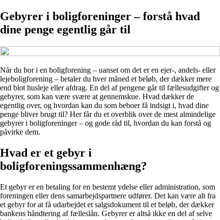
Gebyrer i boligforeninger – forstå hvad
dine penge egentlig går til
Når du bor i en boligforening – uanset om det er en ejer-, andels- eller
lejeboligforening – betaler du hver måned et beløb, der dækker mere
end blot husleje eller afdrag. En del af pengene går til fællesudgifter og
gebyrer, som kan være svære at gennemskue. Hvad dækker de
egentlig over, og hvordan kan du som beboer få indsigt i, hvad dine
penge bliver brugt til? Her får du et overblik over de mest almindelige
gebyrer i boligforeninger – og gode råd til, hvordan du kan forstå og
påvirke dem.
Hvad er et gebyr i
boligforeningssammenhæng?
Et gebyr er en betaling for en bestemt ydelse eller administration, som
foreningen eller dens samarbejdspartnere udfører. Det kan være alt fra
et gebyr for at få udarbejdet et salgsdokument til et beløb, der dækker
bankens håndtering af fælleslån. Gebyrer er altså ikke en del af selve