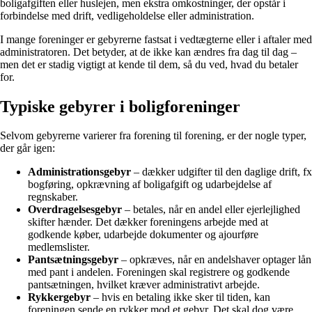
boligafgiften eller huslejen, men ekstra omkostninger, der opstår i
forbindelse med drift, vedligeholdelse eller administration.
I mange foreninger er gebyrerne fastsat i vedtægterne eller i aftaler med
administratoren. Det betyder, at de ikke kan ændres fra dag til dag –
men det er stadig vigtigt at kende til dem, så du ved, hvad du betaler
for.
Typiske gebyrer i boligforeninger
Selvom gebyrerne varierer fra forening til forening, er der nogle typer,
der går igen:
Administrationsgebyr
– dækker udgifter til den daglige drift, fx
bogføring, opkrævning af boligafgift og udarbejdelse af
regnskaber.
Overdragelsesgebyr
– betales, når en andel eller ejerlejlighed
skifter hænder. Det dækker foreningens arbejde med at
godkende køber, udarbejde dokumenter og ajourføre
medlemslister.
Pantsætningsgebyr
– opkræves, når en andelshaver optager lån
med pant i andelen. Foreningen skal registrere og godkende
pantsætningen, hvilket kræver administrativt arbejde.
Rykkergebyr
– hvis en betaling ikke sker til tiden, kan
foreningen sende en rykker mod et gebyr. Det skal dog være