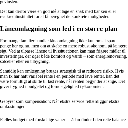
gevinsten.
Det kan derfor være en god idé at tage en snak med banken eller
realkreditinstituttet for at få beregnet de konkrete muligheder.
Låneomlægning som led i en større plan
For mange familier handler låneomlægning ikke kun om at spare
penge her og nu, men om at skabe en mere robust økonomi på længere
sigt. Ved at tilpasse lånene til livssituationen kan man frigøre midler til
investeringer, der øger både komfort og værdi – som energirenovering,
solceller eller en tilbygning.
Samtidig kan omlægning bruges strategisk til at reducere risiko. Hvis
man fx har haft variabel rente i en periode med lave renter, kan det
være fornuftigt at skifte til fast rente, når renten begynder at stige. Det
giver tryghed i budgettet og forudsigelighed i økonomien.
Gebyrer som kompensation: Når ekstra service retfærdiggør ekstra
omkostninger
Fælles budget med forskellige vaner – sådan finder I den rette balance