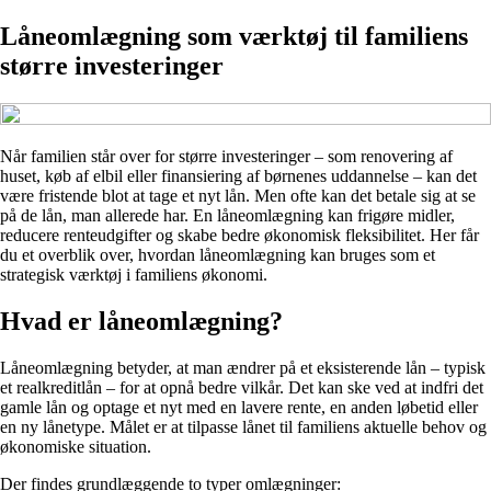
Låneomlægning som værktøj til familiens
større investeringer
Når familien står over for større investeringer – som renovering af
huset, køb af elbil eller finansiering af børnenes uddannelse – kan det
være fristende blot at tage et nyt lån. Men ofte kan det betale sig at se
på de lån, man allerede har. En låneomlægning kan frigøre midler,
reducere renteudgifter og skabe bedre økonomisk fleksibilitet. Her får
du et overblik over, hvordan låneomlægning kan bruges som et
strategisk værktøj i familiens økonomi.
Hvad er låneomlægning?
Låneomlægning betyder, at man ændrer på et eksisterende lån – typisk
et realkreditlån – for at opnå bedre vilkår. Det kan ske ved at indfri det
gamle lån og optage et nyt med en lavere rente, en anden løbetid eller
en ny lånetype. Målet er at tilpasse lånet til familiens aktuelle behov og
økonomiske situation.
Der findes grundlæggende to typer omlægninger: