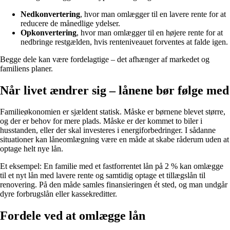
Nedkonvertering
, hvor man omlægger til en lavere rente for at
reducere de månedlige ydelser.
Opkonvertering
, hvor man omlægger til en højere rente for at
nedbringe restgælden, hvis renteniveauet forventes at falde igen.
Begge dele kan være fordelagtige – det afhænger af markedet og
familiens planer.
Når livet ændrer sig – lånene bør følge med
Familieøkonomien er sjældent statisk. Måske er børnene blevet større,
og der er behov for mere plads. Måske er der kommet to biler i
husstanden, eller der skal investeres i energiforbedringer. I sådanne
situationer kan låneomlægning være en måde at skabe råderum uden at
optage helt nye lån.
Et eksempel: En familie med et fastforrentet lån på 2 % kan omlægge
til et nyt lån med lavere rente og samtidig optage et tillægslån til
renovering. På den måde samles finansieringen ét sted, og man undgår
dyre forbrugslån eller kassekreditter.
Fordele ved at omlægge lån