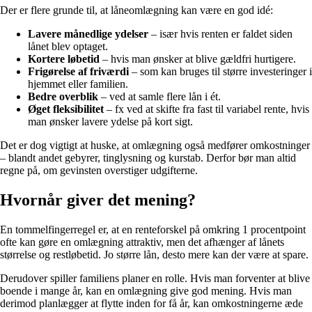
Der er flere grunde til, at låneomlægning kan være en god idé:
Lavere månedlige ydelser
– især hvis renten er faldet siden
lånet blev optaget.
Kortere løbetid
– hvis man ønsker at blive gældfri hurtigere.
Frigørelse af friværdi
– som kan bruges til større investeringer i
hjemmet eller familien.
Bedre overblik
– ved at samle flere lån i ét.
Øget fleksibilitet
– fx ved at skifte fra fast til variabel rente, hvis
man ønsker lavere ydelse på kort sigt.
Det er dog vigtigt at huske, at omlægning også medfører omkostninger
– blandt andet gebyrer, tinglysning og kurstab. Derfor bør man altid
regne på, om gevinsten overstiger udgifterne.
Hvornår giver det mening?
En tommelfingerregel er, at en renteforskel på omkring 1 procentpoint
ofte kan gøre en omlægning attraktiv, men det afhænger af lånets
størrelse og restløbetid. Jo større lån, desto mere kan der være at spare.
Derudover spiller familiens planer en rolle. Hvis man forventer at blive
boende i mange år, kan en omlægning give god mening. Hvis man
derimod planlægger at flytte inden for få år, kan omkostningerne æde