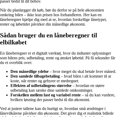
passer bedst til dit behov.
Når du planlægger dit køb, bør du derfor se på hele økonomien
omkring bilen – ikke kun prisen hos forhandleren. Her kan en
låneberegner hjælpe dig med at se, hvordan forskellige lånetyper,
renter og løbetider påvirker din månedlige økonomi.
Sådan bruger du en låneberegner til
elbilkøbet
En låneberegner er et digitalt værktøj, hvor du indtaster oplysninger
som bilens pris, udbetaling, rente og ønsket løbetid. På få sekunder får
du et overblik over:
Den månedlige ydelse
– hvor meget du skal betale hver måned.
Den samlede tilbagebetaling
– hvad bilen i alt kommer til at
koste, når renter og gebyrer er medregnet.
Effekten af udbetalingens størrelse
– hvordan en større
udbetaling kan sænke dine samlede omkostninger.
Forskellen mellem fast og variabel rente
– så du kan vurdere,
hvilken løsning der passer bedst til din økonomi.
Ved at justere tallene kan du hurtigt se, hvordan små ændringer i
lånevilkårene påvirker din økonomi. Det giver dig et realistisk billede