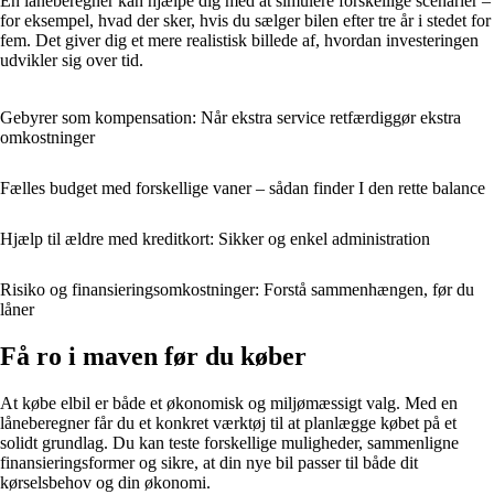
En låneberegner kan hjælpe dig med at simulere forskellige scenarier –
for eksempel, hvad der sker, hvis du sælger bilen efter tre år i stedet for
fem. Det giver dig et mere realistisk billede af, hvordan investeringen
udvikler sig over tid.
Gebyrer som kompensation: Når ekstra service retfærdiggør ekstra
omkostninger
Fælles budget med forskellige vaner – sådan finder I den rette balance
Hjælp til ældre med kreditkort: Sikker og enkel administration
Risiko og finansieringsomkostninger: Forstå sammenhængen, før du
låner
Få ro i maven før du køber
At købe elbil er både et økonomisk og miljømæssigt valg. Med en
låneberegner får du et konkret værktøj til at planlægge købet på et
solidt grundlag. Du kan teste forskellige muligheder, sammenligne
finansieringsformer og sikre, at din nye bil passer til både dit
kørselsbehov og din økonomi.