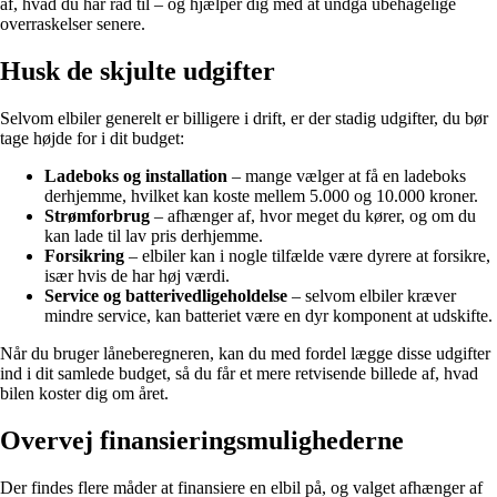
af, hvad du har råd til – og hjælper dig med at undgå ubehagelige
overraskelser senere.
Husk de skjulte udgifter
Selvom elbiler generelt er billigere i drift, er der stadig udgifter, du bør
tage højde for i dit budget:
Ladeboks og installation
– mange vælger at få en ladeboks
derhjemme, hvilket kan koste mellem 5.000 og 10.000 kroner.
Strømforbrug
– afhænger af, hvor meget du kører, og om du
kan lade til lav pris derhjemme.
Forsikring
– elbiler kan i nogle tilfælde være dyrere at forsikre,
især hvis de har høj værdi.
Service og batterivedligeholdelse
– selvom elbiler kræver
mindre service, kan batteriet være en dyr komponent at udskifte.
Når du bruger låneberegneren, kan du med fordel lægge disse udgifter
ind i dit samlede budget, så du får et mere retvisende billede af, hvad
bilen koster dig om året.
Overvej finansieringsmulighederne
Der findes flere måder at finansiere en elbil på, og valget afhænger af