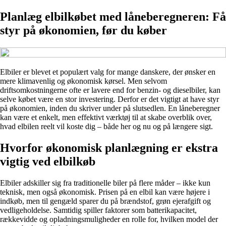
Planlæg elbilkøbet med låneberegneren: Få
styr på økonomien, før du køber
Elbiler er blevet et populært valg for mange danskere, der ønsker en
mere klimavenlig og økonomisk kørsel. Men selvom
driftsomkostningerne ofte er lavere end for benzin- og dieselbiler, kan
selve købet være en stor investering. Derfor er det vigtigt at have styr
på økonomien, inden du skriver under på slutsedlen. En låneberegner
kan være et enkelt, men effektivt værktøj til at skabe overblik over,
hvad elbilen reelt vil koste dig – både her og nu og på længere sigt.
Hvorfor økonomisk planlægning er ekstra
vigtig ved elbilkøb
Elbiler adskiller sig fra traditionelle biler på flere måder – ikke kun
teknisk, men også økonomisk. Prisen på en elbil kan være højere i
indkøb, men til gengæld sparer du på brændstof, grøn ejerafgift og
vedligeholdelse. Samtidig spiller faktorer som batterikapacitet,
rækkevidde og opladningsmuligheder en rolle for, hvilken model der