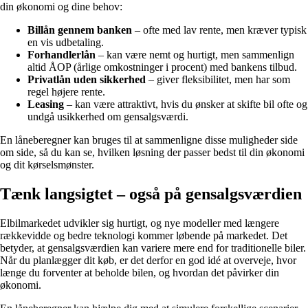
din økonomi og dine behov:
Billån gennem banken
– ofte med lav rente, men kræver typisk
en vis udbetaling.
Forhandlerlån
– kan være nemt og hurtigt, men sammenlign
altid ÅOP (årlige omkostninger i procent) med bankens tilbud.
Privatlån uden sikkerhed
– giver fleksibilitet, men har som
regel højere rente.
Leasing
– kan være attraktivt, hvis du ønsker at skifte bil ofte og
undgå usikkerhed om gensalgsværdi.
En låneberegner kan bruges til at sammenligne disse muligheder side
om side, så du kan se, hvilken løsning der passer bedst til din økonomi
og dit kørselsmønster.
Tænk langsigtet – også på gensalgsværdien
Elbilmarkedet udvikler sig hurtigt, og nye modeller med længere
rækkevidde og bedre teknologi kommer løbende på markedet. Det
betyder, at gensalgsværdien kan variere mere end for traditionelle biler.
Når du planlægger dit køb, er det derfor en god idé at overveje, hvor
længe du forventer at beholde bilen, og hvordan det påvirker din
økonomi.